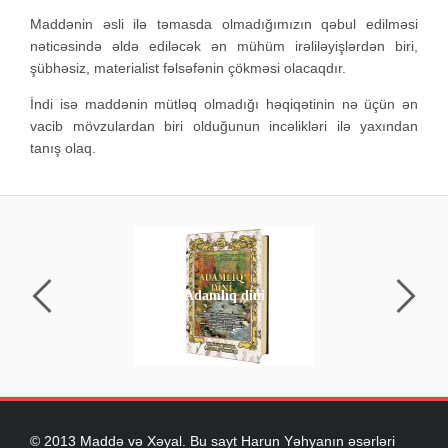
Maddənin əsli ilə təmasda olmadığımızın qəbul edilməsi
nəticəsində əldə ediləcək ən mühüm irəliləyişlərdən biri,
şübhəsiz, materialist fəlsəfənin çökməsi olacaqdır.
İndi isə maddənin mütləq olmadığı həqiqətinin nə üçün ən
vacib mövzulardan biri olduğunun incəlikləri ilə yaxından
tanış olaq.
Adamlıq dini
© 2013 Maddə və Xəyal. Bu sayt Harun Yəhyanın əsərləri