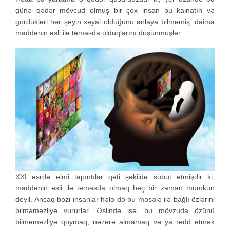
günə qədər mövcud olmuş bir çox insan bu kainatın və
gördükləri hər şeyin xəyal olduğunu anlaya bilməmiş, daima
maddənin əsli ilə təmasda olduqlarını düşünmüşlər.
XXI əsrdə elmi tapıntılar qəti şəkildə sübut etmişdir ki,
maddənin əsli ilə təmasda olmaq heç bir zaman mümkün
deyil. Ancaq bəzi insanlar hələ də bu məsələ ilə bağlı özlərini
bilməməzliyə vururlar. Əslində isə, bu mövzuda özünü
bilməməzliyə qoymaq, nəzərə almamaq və ya rədd etmək