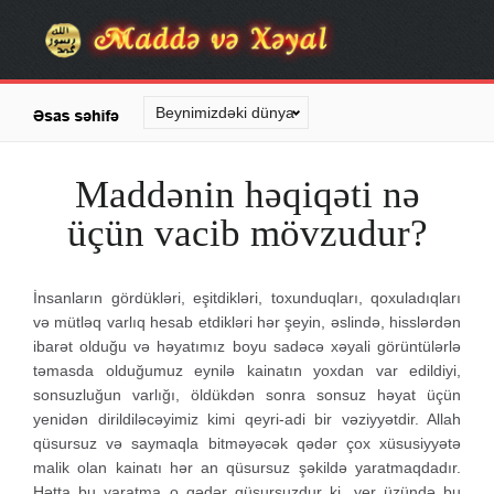
Maddənin həqiqəti nə
üçün vacib mövzudur?
İnsanların gördükləri, eşitdikləri, toxunduqları, qoxuladıqları
və mütləq varlıq hesab etdikləri hər şeyin, əslində, hisslərdən
ibarət olduğu və həyatımız boyu sadəcə xəyali görüntülərlə
təmasda olduğumuz eynilə kainatın yoxdan var edildiyi,
sonsuzluğun varlığı, öldükdən sonra sonsuz həyat üçün
yenidən dirildiləcəyimiz kimi qeyri-adi bir vəziyyətdir. Allah
qüsursuz və saymaqla bitməyəcək qədər çox xüsusiyyətə
malik olan kainatı hər an qüsursuz şəkildə yaratmaqdadır.
Hətta bu yaratma o qədər qüsursuzdur ki, yer üzündə bu