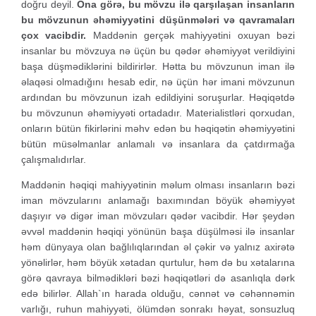
doğru deyil.
Ona görə, bu mövzu ilə qarşılaşan insanların
bu mövzunun əhəmiyyətini düşünmələri və qavramaları
çox vacibdir.
Maddənin gerçək mahiyyətini oxuyan bəzi
insanlar bu mövzuya nə üçün bu qədər əhəmiyyət verildiyini
başa düşmədiklərini bildirirlər. Hətta bu mövzunun iman ilə
əlaqəsi olmadığını hesab edir, nə üçün hər imani mövzunun
ardından bu mövzunun izah edildiyini soruşurlar. Həqiqətdə
bu mövzunun əhəmiyyəti ortadadır. Materialistləri qorxudan,
onların bütün fikirlərini məhv edən bu həqiqətin əhəmiyyətini
bütün müsəlmanlar anlamalı və insanlara da çatdırmağa
çalışmalıdırlar.
Maddənin həqiqi mahiyyətinin məlum olması insanların bəzi
iman mövzularını anlamağı baxımından böyük əhəmiyyət
daşıyır və digər iman mövzuları qədər vacibdir. Hər şeydən
əvvəl maddənin həqiqi yönünün başa düşülməsi ilə insanlar
həm dünyaya olan bağlılıqlarından əl çəkir və yalnız axirətə
yönəlirlər, həm böyük xətadan qurtulur, həm də bu xətalarına
görə qavraya bilmədikləri bəzi həqiqətləri də asanlıqla dərk
edə bilirlər. Allah`ın harada olduğu, cənnət və cəhənnəmin
varlığı, ruhun mahiyyəti, ölümdən sonrakı həyat, sonsuzluq