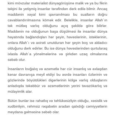
kimi mövzular materialist dünyagörüşünə malik və ya bu fikrin
təlqini ilə yetişmiş insanlar tərəfindən dərk edilə bilmir. Ancaq
maddənin xəyal kimi qavranılması bu sualların doğru
cavablandırılmasına kömək edir. Beləliklə, insanlar Allah`ın
tək mütləq varlıq olduğunu açıq şəkildə görə bilirlər.
Maddənin nə olduğunun başa düşülməsi ilə insanlar dünya
həyatında bağlandıqları hər şeyin, həvəslərinin, istəklərinin,
onlara Allah`ı və axirəti unutduran hər şeyin boş və aldadıcı
olduğunu dərk edirlər. Bu isə dünya həvəslərindən qurtularaq
ixlasla Allah`a yönəlmələrinə və şirkdən uzaq olmalarına
səbəb olur.
İnsanların lovğalıq və əzəmətlə hər cür insanlıq və əxlaqdan
kənar davranışa meyil etdiyi bu əsrdə insanları özlərinin və
gözlərində böyütdükləri digərlərinin kölgə varlıq olduqlarını
anladıqda təkəbbür və əzəmətlərinin yerini təvazökarlıq və
mülayimlik alar.
Bütün bunlar isə rahatlıq və təhlükəsizliyin olduğu, xəsislik və
xudbinliyin, rəhmsiz rəqabətin aradan qalxdığı cəmiyyətlərin
meydana gəlməsinə səbəb olar.