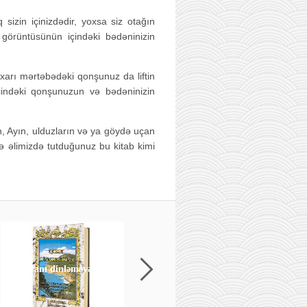
sizin içinizdədir, yoxsa siz otağın
q görüntüsünün içindəki bədəninizin
uxarı mərtəbədəki qonşunuz da liftin
ft içindəki qonşunuzun və bədəninizin
in, Ayın, ulduzların və ya göydə uçan
ə əlimizdə tutduğunuz bu kitab kimi
Dövlətə bağlılığın
Quranı dinləməyənlər
İ
əhəmiyyəti