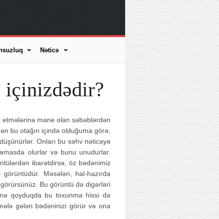
nsuzluq
Nəticə
 içinizdədir?
ərk etmələrinə mane olan səbəblərdən
"Mən bu otağın içində olduğuma görə,
üşünürlər. Onları bu səhv nəticəyə
təmasda olurlar və bunu unudurlar.
tülərdən ibarətdirsə, öz bədənimiz
i görüntüdür. Məsələn, hal-hazırda
örürsünüz. Bu görüntü də digərləri
ərinə qoyduqda bu toxunma hissi də
əmələ gələn bədəninizi görür və ona