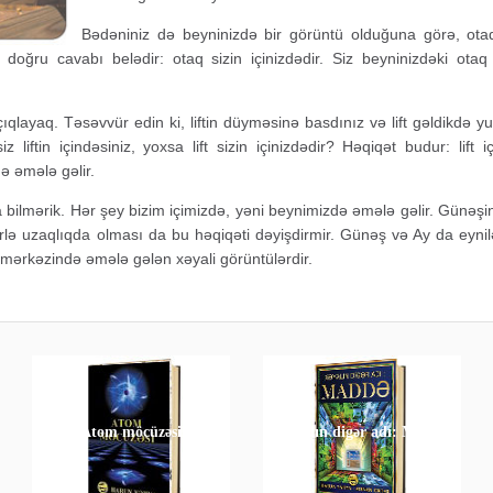
Bədəniniz də beyninizdə bir görüntü olduğuna görə, otaq 
n doğru cavabı belədir: otaq sizin içinizdədir. Siz beyninizdəki ota
ıqlayaq. Təsəvvür edin ki, liftin düyməsinə basdınız və lift gəldikdə y
siz liftin içindəsiniz, yoxsa lift sizin içinizdədir? Həqiqət budur: li
də əmələ gəlir.
ola bilmərik. Hər şey bizim içimizdə, yəni beynimizdə əmələ gəlir. Günəş
ərlə uzaqlıqda olması da bu həqiqəti dəyişdirmir. Günəş və Ay da eynil
ə mərkəzində əmələ gələn xəyali görüntülərdir.
Atom möcüzəsi
Xəyalın digər adı: Maddə