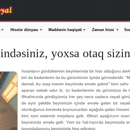
a
Hisslər dünyası
Maddənin həqiqəti
Zaman hissi
So
çindəsiniz, yoxsa otaq sizin
İnsanların gördüklərinin beyinlərində bir hiss olduğunu d
biri də bədənlərini də bu görüntünün içində görmələridir. 
deməli, bu otaq mənim beynimdə əmələ gəlmir" kimi səhv d
aparan səbəb odur ki, öz bədənlərinin də görüntüsü ilə 
Ətrafımızda gördüyümüz hər şey necə sadəcə xəyali görün
də eyni şəkildə beynimizin içində əmələ gələn bir xəyal
oturduğunuz kresloda boynunuzdan aşağıda qalan hissəni g
kimi eyni sistemlə meydana gəlir. Əlinizi ayağınızın üz
beyninizdə əmələ gəlir. Yəni siz hal-hazırda beyninizdə 
toxunduğunuzu beyninizdə hiss edirsiniz.