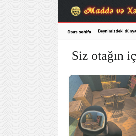
Beynimizdəki düny
Siz otağın i