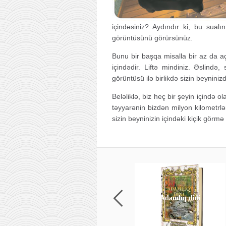
içindəsiniz? Aydındır ki, bu sualı
görüntüsünü görürsünüz.
Bunu bir başqa misalla bir az da aç
içindədir. Liftə mindiniz. Əslində, 
görüntüsü ilə birlikdə sizin beyniniz
Beləliklə, biz heç bir şeyin içində 
təyyarənin bizdən milyon kilometrl
sizin beyninizin içindəki kiçik görm
Adamlıq dini